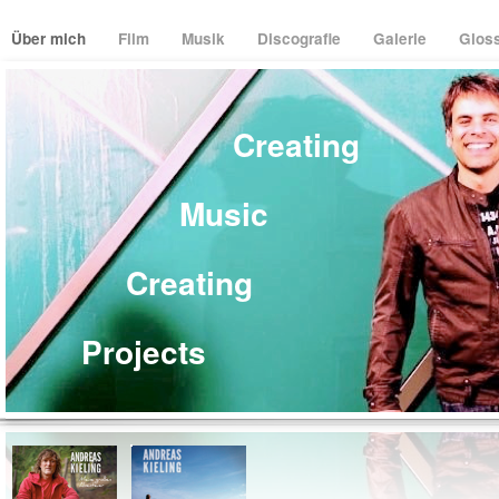
Über mich
Film
Musik
Discografie
Galerie
Glos
Creating
Music
Creating
Projects