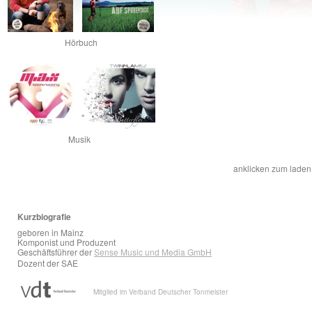
Hörbuch
Musik
anklicken zum laden
Kurzbiografie
geboren in Mainz
Komponist und Produzent
Geschäftsführer der
Sense Music und Media GmbH
Dozent der SAE
Mitglied im Verband Deutscher Tonmeister